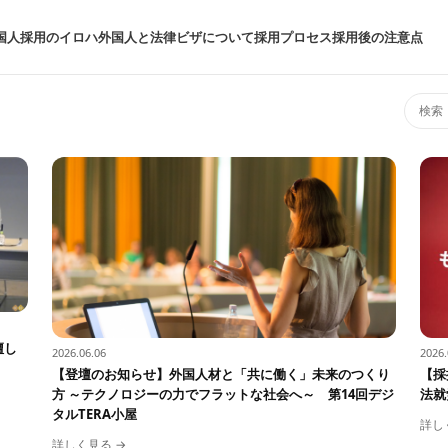
国人採用のイロハ
外国人と法律
ビザについて
採用プロセス
採用後の注意点
壇し
2026.06.06
2026.
【登壇のお知らせ】外国人材と「共に働く」未来のつくり
【採
方 ～テクノロジーの力でフラットな社会へ～ 第14回デジ
法就
タルTERA小屋
詳し
詳しく見る →