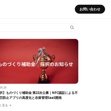
お問い合わせ
05.26
択】ものづくり補助金 第22次公募｜NFC認証による不
労防止アプリの高度化と在留管理SaaS開発
く見る →