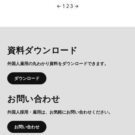
投
←
1
2
3
→
稿
の
ペ
資料ダウンロード
ー
外国人雇用の丸わかり資料をダウンロードできます。
ジ
送
ダウンロード
り
お問い合わせ
外国人採用・雇用は、お気軽にお問い合わせください。
お問い合わせ